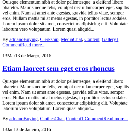
Quisque elementum nibh at dolor pellentesque, a eleifend libero
pharetra. Mauris neque felis, volutpat nec ullamcorper eget, sagittis
vel enim. Nam sit amet ante egestas, gravida tellus vitae, semper
eros. Nullam mattis mi at metus egestas, in porttitor lectus sodales.
Lorem ipsum dolor sit amet, consectetur adipisicing elit. Voluptate
laborum vero voluptatum. Lorem quasi aliquid...
By
adriano
Buying
,
Clerkship
,
Media
Chat
,
Content
,
Gallery
1
Comment
Read more...
13
Mar
13 de Março, 2016
Etiam laoreet sem eget eros rhoncus
Quisque elementum nibh at dolor pellentesque, a eleifend libero
pharetra. Mauris neque felis, volutpat nec ullamcorper eget, sagittis
vel enim. Nam sit amet ante egestas, gravida tellus vitae, semper
eros. Nullam mattis mi at metus egestas, in porttitor lectus sodales.
Lorem ipsum dolor sit amet, consectetur adipisicing elit. Voluptate
laborum vero voluptatum. Lorem quasi aliquid...
By
adriano
Buying
,
Clothes
Chat
,
Content
1 Comment
Read more...
13
Jan
13 de Janeiro, 2016