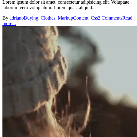
Lorem ipsum dolor sit amet, consectetur adipisicing elit. Voluptate
laborum vero voluptatum. Lorem quasi aliquid...
By
adriano
Buying
,
Clothes
,
Markup
Content
,
Css
2 Comments
Read
more...