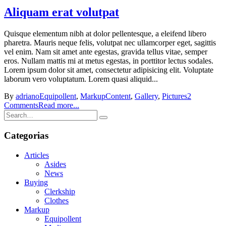
Aliquam erat volutpat
Quisque elementum nibh at dolor pellentesque, a eleifend libero
pharetra. Mauris neque felis, volutpat nec ullamcorper eget, sagittis
vel enim. Nam sit amet ante egestas, gravida tellus vitae, semper
eros. Nullam mattis mi at metus egestas, in porttitor lectus sodales.
Lorem ipsum dolor sit amet, consectetur adipisicing elit. Voluptate
laborum vero voluptatum. Lorem quasi aliquid...
By
adriano
Equipollent
,
Markup
Content
,
Gallery
,
Pictures
2
Comments
Read more...
Categorias
Articles
Asides
News
Buying
Clerkship
Clothes
Markup
Equipollent