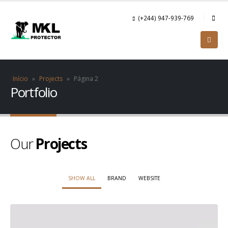
(+244) 947-939-769
Início
»
Projects
»
Página 2
Portfolio
Our
Projects
SHOW ALL
BRAND
WEBSITE