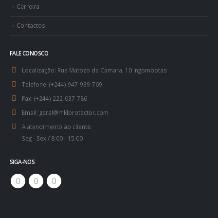
Carreira
Contactos
FALE CONOSCO
Localização:
Rua Matozo da Camara, 10 Ingombotas
Telefone:
(+244) 947-939-769
Fax:
(+244) 222-037-786
Email:
geral@mklprotector.com
A atendimento ao cliente:
Seg - Sex / 8:00 - 15:00
SIGA-NOS