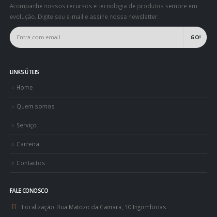
Acompanhe nossos recursos e tecnologia de produtos sempre em
evolução. Digite seu e-mail e assine nossa newsletter.
LINKS ÚTEIS
Home
Quem somos
Serviço
Carreira
Contactos
FALE CONOSCO
Localização:
Rua Matozo da Camara, 10 Ingombotas