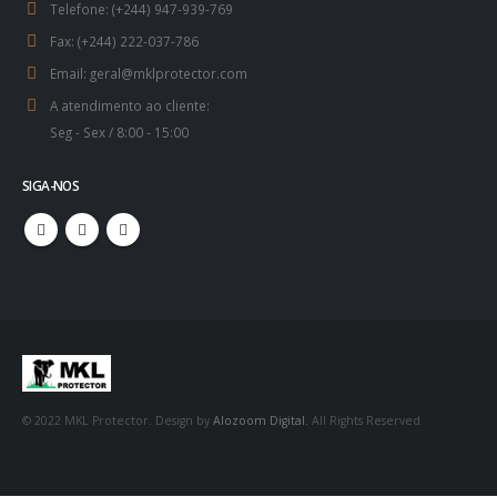
Telefone:
(+244) 947-939-769
Fax:
(+244) 222-037-786
Email:
geral@mklprotector.com
A atendimento ao cliente:
Seg - Sex / 8:00 - 15:00
SIGA-NOS
© 2022 MKL Protector. Design by
Alozoom Digital.
All Rights Reserved